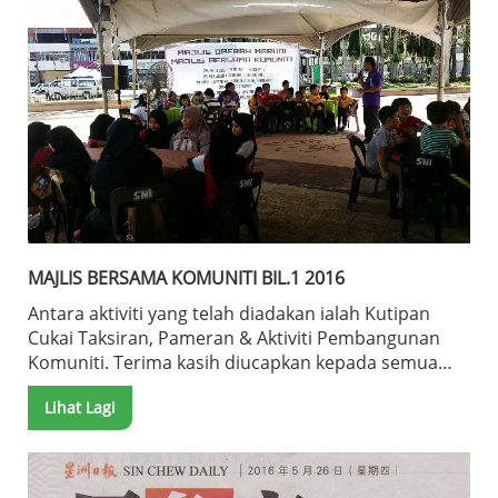
MAJLIS BERSAMA KOMUNITI BIL.1 2016
Antara aktiviti yang telah diadakan ialah Kutipan
Cukai Taksiran, Pameran & Aktiviti Pembangunan
Komuniti. Terima kasih diucapkan kepada semua
pihak yang terlibat dalam menjayakan program ini.
Lihat Lagi
Tarikh: 24 - 25 Mei 2016