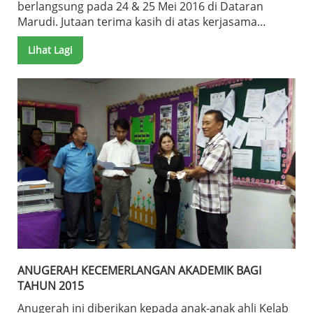
berlangsung pada 24 & 25 Mei 2016 di Dataran
Marudi. Jutaan terima kasih di atas kerjasama
semua agensi terlibat dan orang awam yang telah
Lihat Lagi
menjayakan aktiviti kali ini.
ANUGERAH KECEMERLANGAN AKADEMIK BAGI
TAHUN 2015
Anugerah ini diberikan kepada anak-anak ahli Kelab