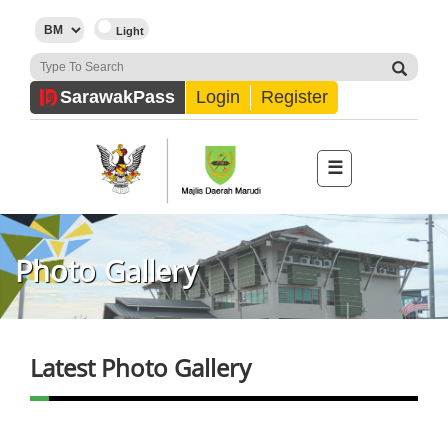
Sarawak
Pass
Login
Register
☰
Photo Gallery
Latest Photo Gallery