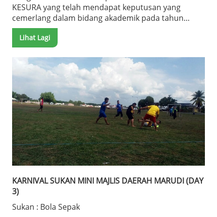
KESURA yang telah mendapat keputusan yang
cemerlang dalam bidang akademik pada tahun
2015. Kategori Tadika : 1. Siti Nur Aqilah binti Mohd
Lihat Lagi
Aliff Kategori Sekolah Rendah: 1. Fifi Nur Farahdyia
binti Morni 2. Nur Laila Uyah binti Mansor 3.
Nurhanie Zafira binti Nadzarunie 4. Eizzul Adlee bin
Johnaidy 5. Alyaa Nasuha binti Mohd Hamdi
Kategori Sekolah Menengah: 1. Nazrul bin Mohd
Hamdi 2. Victoria Muntai ak Jalai 3. Awg Sadam
Hussein bin Awg Drahman
KARNIVAL SUKAN MINI MAJLIS DAERAH MARUDI (DAY
3)
Sukan : Bola Sepak